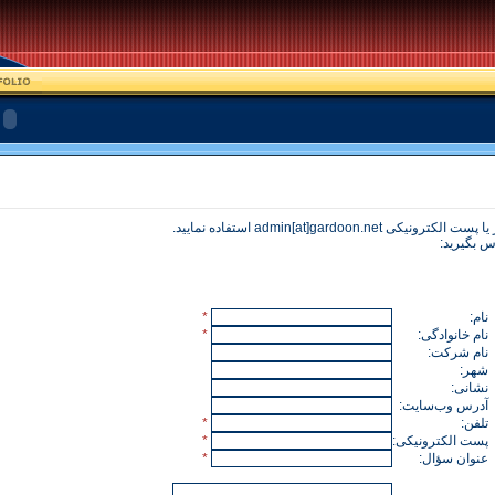
ر يا پست الکترونيکی
admin[at]gardoon.net
استفاده نمایید.
اس بگيريد:
نام:
*
نام خانوادگی:
*
نام شرکت:
شهر:
نشانی:
آدرس وب‌سايت:
تلفن:
*
پست الکترونيکی:
*
عنوان سؤال:
*