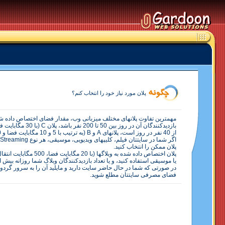
پلان مورد نياز خود را انتخاب کنم؟
از 40 نفر در روز است، پلانهای A و B (به ترتيب با 5 و 10 مگابايت فضا و 500 مگابايت انتقال اطلاعات در ماه) نيز می توانند برای سايت شما مناسب باشند.
پلان ممکن را انتخاب کنيد.
يا موسيقی استفاده کنيد، و يا تعداد بازديدکنندگان وبلاگ شما روزانه بيش از 200 نفر باشد، بهتر است پلان C را انتخاب کنيد تا مقدار اطلاعات منتقل شده در هر ماه، از حد مجاز تجاوز ن
در صورتی که شما در حال حاضر سايت داريد و مايليد آن را به سرور گردون ا
فضای مصرفی سايتتان مطلع شويد.