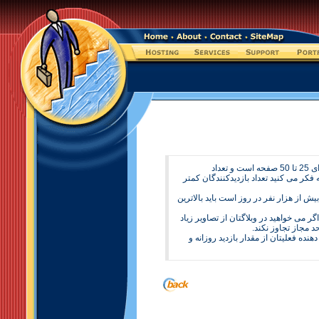
مهمترين تفاوت پلانهای مختلف ميزبانی وب، مقدار فضای اختصاص داده شده به هر سايت و ميزان ارسال و دريافت اطلاعات آن سايت در ماه است. اگر سايت شما دارای 25 تا 50 صفحه است و تعداد
 مناسب باشد. در صورتی که فکر می کنيد تعداد بازديدکنندگان کمتر
زديدکنندگان سايتتان بيش از هزار نفر در روز است بايد بالاترين
ی 90 درصد وبلاگهای شخصی مناسب است. با اين حال اگر می خواهيد در وبلاگتان از تصاوير زياد
ده فعليتان از مقدار بازديد روزانه و