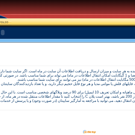
بازديدکنندگان آن در روز بين 50 تا 200 نفر باشد، پلان C (با 30 مگابايت فضا و 1 گيگابايت امکان انتقال اطلاعات در ماه) می تواند برای شما
اگر شما در سايتتان فيلم، کليپهای ويديويی، موسيقی، هر نوع Streaming، فايلهای فلش يا مولتی مديا و هر نوع فايل حجيم ديگر داريد، و يا تعداد با
پلان اختصاص داده شده به وبلاگها (با 20 مگابايت فضا، 500 مگابايت انتقال ماهيانه و امکان تعريف 10 ايميل) برا
کند.
نتقال دهيد، می توانيد با مراجعه به آمارگير ساييتان (در صورت وجود) و يا پرسش از خدمات دهن